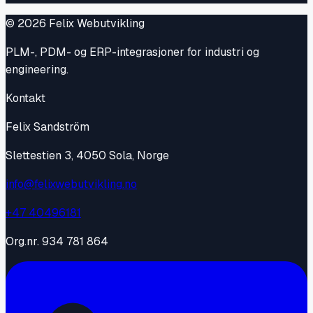
©
2026
Felix Webutvikling
PLM-, PDM- og ERP-integrasjoner for industri og
engineering.
Kontakt
Felix Sandström
Slettestien 3, 4050 Sola, Norge
info@felixwebutvikling.no
+47 40496181
Org.nr.
934 781 864